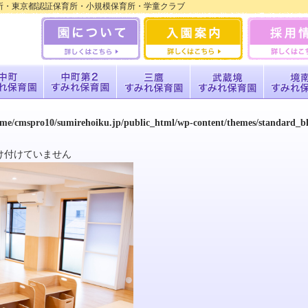
園｜認可保育所・東京都認証保育所・小規模保育所・学童クラブ
ome/cmspro10/sumirehoiku.jp/public_html/wp-content/themes/standard_
け付けていません