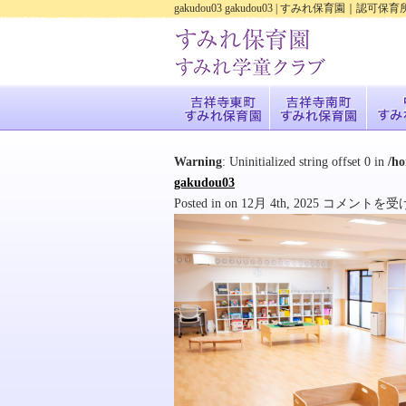
gakudou03 gakudou03 | すみれ保育
Warning
: Uninitialized string offset 0 in
/h
gakudou03
gakudou03
Posted in on 12月 4th, 2025
コメントを受
は