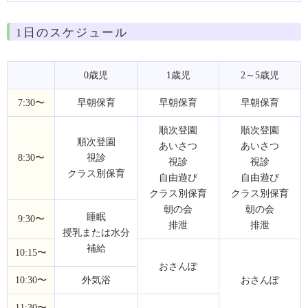
1日のスケジュール
0歳児
1歳児
2～5歳児
7:30〜
早朝保育
早朝保育
早朝保育
順次登園
順次登園
順次登園
あいさつ
あいさつ
8:30〜
視診
視診
視診
クラス別保育
自由遊び
自由遊び
クラス別保育
クラス別保育
朝の会
朝の会
睡眠
9:30〜
排泄
排泄
授乳または水分
補給
10:15〜
おさんぽ
10:30〜
外気浴
おさんぽ
11:30〜