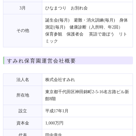
3月
ひなまつり お別れ会
誕生会(毎月) 避難・消火訓練(毎月) 身体
測定(毎月) 健康診断（入所時、年2回）
その他
保育参観 保護者会 英語で遊ぼう リト
ミック
すみれ保育園運営会社概要
法人名
株式会社すみれ
東京都千代田区神田錦町2-5-16名古路ビル新
所在地
館8階
設立
平成17年1月
資本金
1,000万円
代表
田中章生