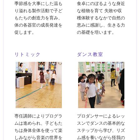
季節感を大事にした温も
食卓にのぼるような身近
り溢れる製作活動で子ど
な植物を育て 失敗や収
もたちの創造力を育み、
穫体験するなかで自然の
体の各器官の成長発達を
恵みに感謝し、生きる力
促します。
の基礎を培います。
リトミック
ダンス教室
専任講師によりプログラ
プロダンサーによるレッ
ムは進められ、子どもた
スンでダンスの基本的な
ちは身体全体を使って楽
ステップから学び、リズ
しみながら音楽の世界を
ム感を養いながら怪我の