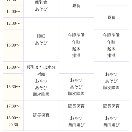
離乳食
昼食
あそび
12:00〜
昼食
12:30〜
午睡準備
午睡準備
睡眠
午睡
午睡
あそび
13:00〜
起床
起床
排泄
排泄
15:00〜
授乳または水分
補給
おやつ
おやつ
おやつ
あそび
15:30〜
あそび
あそび
順次降園
順次降園
順次降園
17:30〜
延長保育
延長保育
延長保育
18:00〜
おやつ
おやつ
20:30
自由遊び
自由遊び