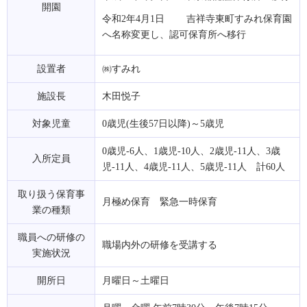
開園
令和2年4月1日 吉祥寺東町すみれ保育園
へ名称変更し、認可保育所へ移行
設置者
㈱すみれ
施設長
木田悦子
対象児童
0歳児(生後57日以降)～5歳児
0歳児-6人、1歳児-10人、2歳児-11人、3歳
入所定員
児-11人、4歳児-11人、5歳児-11人 計60人
取り扱う保育事
月極め保育 緊急一時保育
業の種類
職員への研修の
職場内外の研修を受講する
実施状況
開所日
月曜日～土曜日