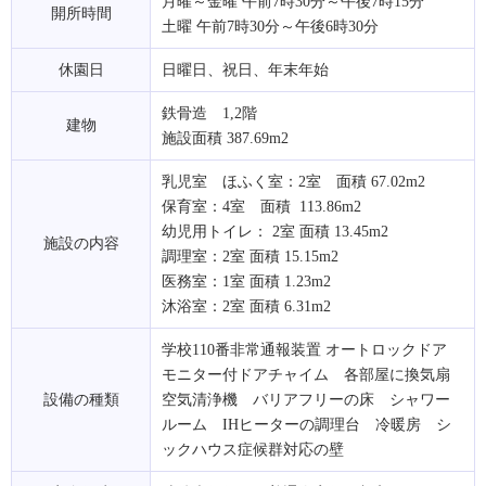
月曜～金曜 午前7時30分～午後7時15分
開所時間
土曜 午前7時30分～午後6時30分
休園日
日曜日、祝日、年末年始
鉄骨造 1,2階
建物
施設面積 387.69m2
乳児室 ほふく室：2室 面積 67.02m2
保育室：4室 面積 113.86m2
幼児用トイレ： 2室 面積 13.45m2
施設の内容
調理室：2室 面積 15.15m2
医務室：1室 面積 1.23m2
沐浴室：2室 面積 6.31m2
学校110番非常通報装置 オートロックドア
モニター付ドアチャイム 各部屋に換気扇
設備の種類
空気清浄機 バリアフリーの床 シャワー
ルーム IHヒーターの調理台 冷暖房 シ
ックハウス症候群対応の壁