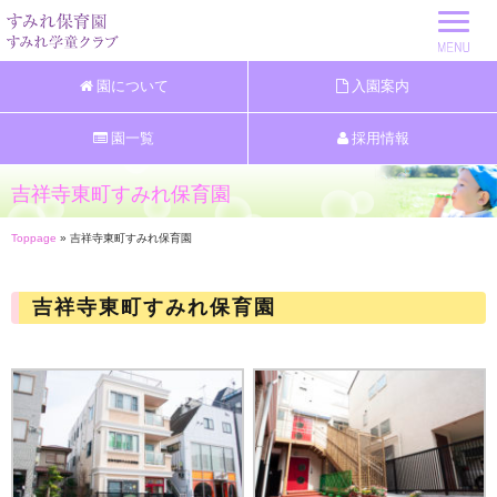
園について
入園案内
園一覧
採用情報
吉祥寺東町すみれ保育園
Toppage
» 吉祥寺東町すみれ保育園
吉祥寺東町すみれ保育園