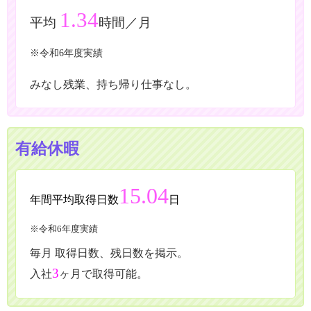
1.34
平均
時間／月
※令和6年度実績
みなし残業、持ち帰り仕事なし。
有給休暇
15.04
年間平均取得日数
日
※令和6
年度実績
毎月 取得日数、残日数を掲示。
3
入社
ヶ月で取得可能。