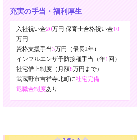
充実の手当・福利厚生
入社祝い金
20
万円 保育士合格祝い金
10
万円
資格支援手当
3
万円（最長2年）
インフルエンザ予防接種手当（年
1
回）
社宅借上制度（月額
8
万円まで）
武蔵野市吉祥寺北町に
社宅完備
退職金制度
あり