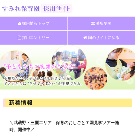
採用情報トップ
募集要項
採用エントリー
園のサイトに戻る
新着情報
＼武蔵野・三鷹エリア 保育のおしごと７園見学ツアー随
時、開催中／