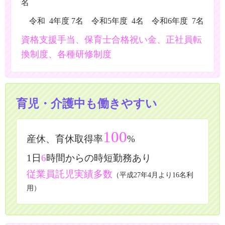
名
令和 4年度 7名 令和5年度 4名 令和6年度 7名
資格支援手当、保育士合格祝い金、正社員転
換制度、各種研修制度
育児・介護中も働きやすい
100
産休、育休取得率
%
1日
6
時間からの時短勤務あり
従業員託児実績多数
（平成27年4月より16名利
用）