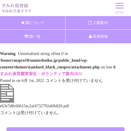
園について
入園案内
園一覧
採用情報
Warning
: Uninitialized string offset 0 in
/home/cmspro10/sumirehoiku.jp/public_html/wp-
content/themes/standard_black_cmspro/attachment.php
on line
6
すみれ保育園実習生・ボランティア案内2022
す
Posted in on 6月 1st, 2022
コメントを受け付けていません
み
れ
保
e63e7d8c66615ec2af4732792a6fb820.pdf
育
コメントは受け付けていません。
園
実
習