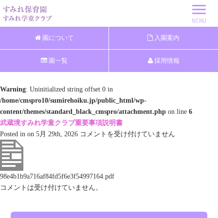
園について
入園案内
園一覧
採用情報
Warning
: Uninitialized string offset 0 in
/home/cmspro10/sumirehoiku.jp/public_html/wp-
content/themes/standard_black_cmspro/attachment.php
on line
6
武蔵境すみれ学童クラブ重要事項説明書
武
Posted in on 5月 29th, 2026
コメントを受け付けていません
蔵
境
す
98e4b1b9a716af84fd5f6e3f54997164.pdf
み
コメントは受け付けていません。
れ
学
童