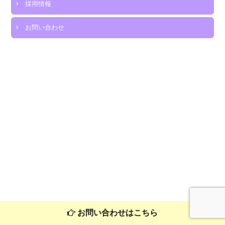
採用情報
育
園
お問い合わせ
重
要
事
項
説
明
書
は
お問い合わせはこちら