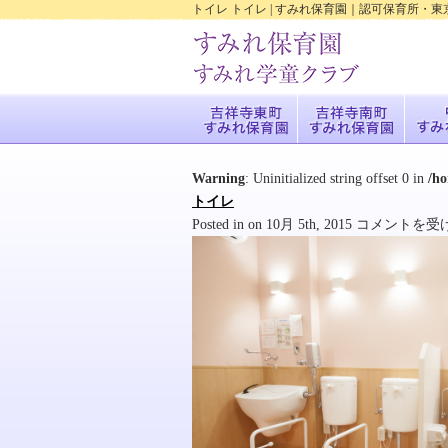
トイレ トイレ | すみれ保育園｜認可保育所
Warning
: Uninitialized string offset 0 in
/h
トイレ
ト
Posted in on 10月 5th, 2015
コメントを受
イ
レ
は