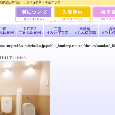
・東京都認証保育所・小規模保育所・学童クラブ
ome/cmspro10/sumirehoiku.jp/public_html/wp-content/themes/standard_
け付けていません