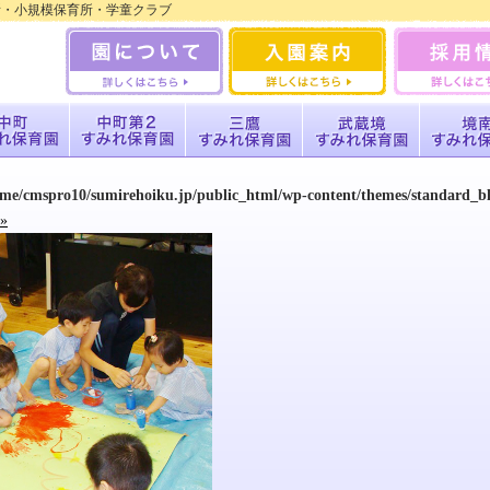
所・小規模保育所・学童クラブ
ome/cmspro10/sumirehoiku.jp/public_html/wp-content/themes/standard_
»