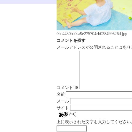
0ba4430ba0ea9e275704eb028499626d.jpg
コメントを残す
メールアドレスが公開されることはあり
コメント
※
名前
メール
サイト
上に表示された文字を入力してください