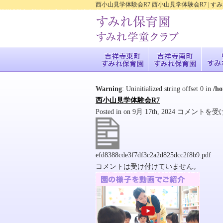
西小山見学体験会R7 西小山見学体験会R7 |
Warning
: Uninitialized string offset 0 in
/h
西小山見学体験会R7
西
Posted in on 9月 17th, 2024
コメントを受
小
山
見
efd8388cde3f7df3c2a2d825dcc2f8b9.pdf
学
コメントは受け付けていません。
体
験
会
R7
は