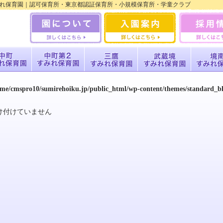
 すみれ保育園｜認可保育所・東京都認証保育所・小規模保育所・学童クラブ
ome/cmspro10/sumirehoiku.jp/public_html/wp-content/themes/standard_
け付けていません