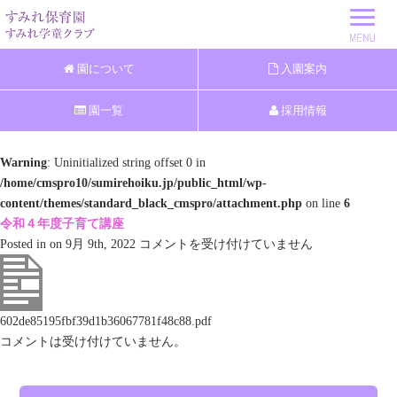
園について
入園案内
園一覧
採用情報
Warning
: Uninitialized string offset 0 in
/home/cmspro10/sumirehoiku.jp/public_html/wp-
content/themes/standard_black_cmspro/attachment.php
on line
6
令和４年度子育て講座
令
Posted in on 9月 9th, 2022
コメントを受け付けていません
和
４
年
602de85195fbf39d1b36067781f48c88.pdf
度
コメントは受け付けていません。
子
育
て