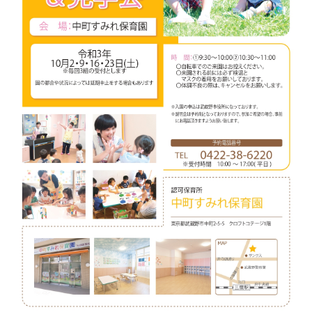
見
学
会
R4_page-
0001
は