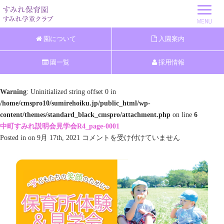
園について
入園案内
園一覧
採用情報
Warning
: Uninitialized string offset 0 in
/home/cmspro10/sumirehoiku.jp/public_html/wp-
content/themes/standard_black_cmspro/attachment.php
on line
6
中町すみれ説明会見学会R4_page-0001
中
Posted in on 9月 17th, 2021
コメントを受け付けていません
町
す
み
れ
説
明
会