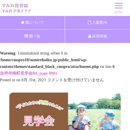
園について
入園案内
園一覧
採用情報
Warning
: Uninitialized string offset 0 in
/home/cmspro10/sumirehoiku.jp/public_html/wp-
content/themes/standard_black_cmspro/attachment.php
on line
6
吉祥寺南町見学会R6_page-0001
吉
Posted in on 8月 31st, 2023
コメントを受け付けていません
祥
寺
南
町
見
学
会