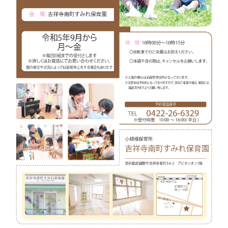
R6_page-
0001
は